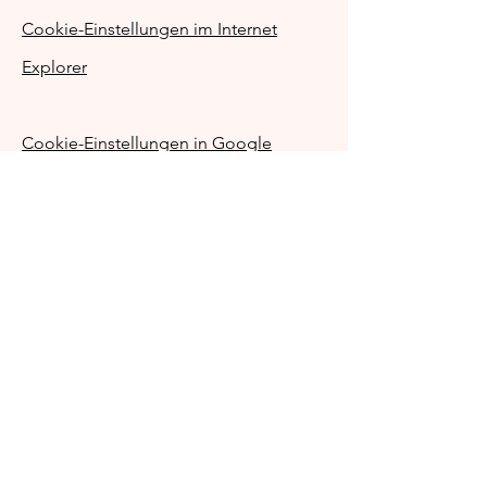
Cookie-Einstellungen im Internet
Explorer
Cookie-Einstellungen in Google
Chrome
Cookie-Einstellungen in Safari (OS X)
Cookie-Einstellungen in Safari (iOS)
Cookie-Einstellungen in Android